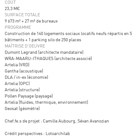
COÛT
23,3 M€
SURFACE TOTALE
9 673 m² + 27 m² de bureaux
PROGRAMME
Construction de 140 logements sociaux locatifs neufs répartis en 5
bâtiments + 1 parking silo de 250 places
MAÎTRISE D'OEUVRE
Dumont Legrand (architecte mandataire)
WRA-MAARU-ITHAQUES (architecte associé)
Artelia (VRD)
Gantha (acoustique)
DLA / in-ex (économie)
Artelia (OPC)
Artelia (structure)
Pollen Paysage (paysage)
Artelia (fluides, thermique, environnement)
Geosat (géomètre)
Chef.fe.s de projet : Camille Aubourg, Sévan Avanozian
Crédit perspectives : Lotoarchilab