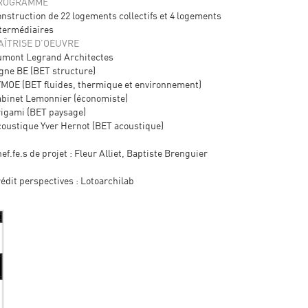
ROGRAMME
nstruction de 22 logements collectifs et 4 logements
termédiaires
AÎTRISE D'OEUVRE
mont Legrand Architectes
gne BE (BET structure)
MOE (BET fluides, thermique et environnement)
binet Lemonnier (économiste)
igami (BET paysage)
oustique Yver Hernot (BET acoustique)
ef.fe.s de projet : Fleur Alliet, Baptiste Brenguier
édit perspectives : Lotoarchilab