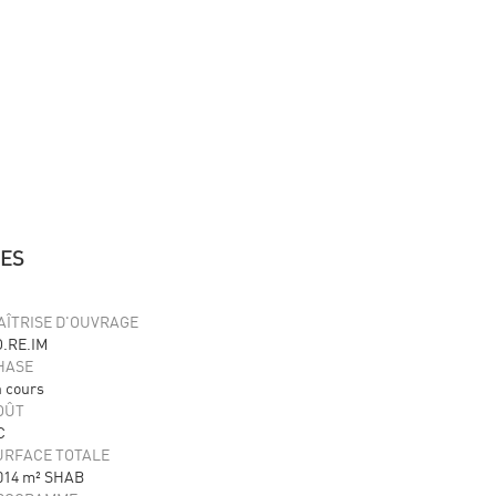
NES
AÎTRISE D'OUVRAGE
O.RE.IM
HASE
 cours
OÛT
C
URFACE TOTALE
014 m² SHAB