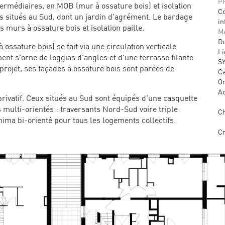
P
ermédiaires, en MOB (mur à ossature bois) et isolation
Co
rs situés au Sud, dont un jardin d’agrément. Le bardage
in
es murs à ossature bois et isolation paille.
M
Du
ossature bois) se fait via une circulation verticale
Li
ent s’orne de loggias d’angles et d’une terrasse filante
SY
 projet, ses façades à ossature bois sont parées de
Ca
Or
Ac
ivatif. Ceux situés au Sud sont équipés d’une casquette
us multi-orientés : traversants Nord-Sud voire triple
Ch
ima bi-orienté pour tous les logements collectifs.
Cr