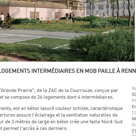
 LOGEMENTS INTERMÉDIAIRES EN MOB PAILLE À REN
M
 "Grande Prairie", de la ZAC de la Courrouze, conçue par
S
 et se compose de 26 logements dont 4 intermédiaires.
P
En
nts, est en béton lasuré couleur schiste, caractéristique
C
tures assure l’éclairage et la ventilation naturelles de
N
ur de 3 mètres de large en béton crée une faille Nord-Sud
S
et permet l’accès à ces derniers.
2 