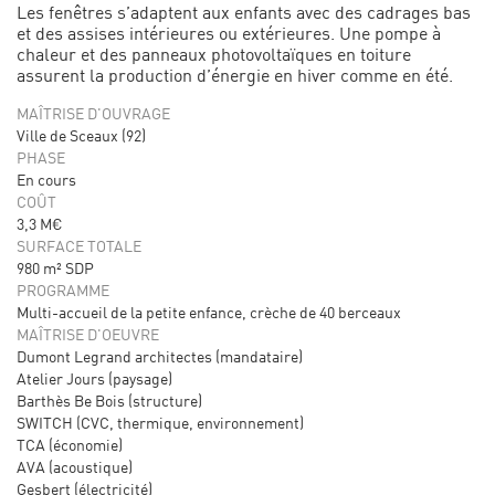
Les fenêtres s’adaptent aux enfants avec des cadrages bas
et des assises intérieures ou extérieures. Une pompe à
chaleur et des panneaux photovoltaïques en toiture
assurent la production d’énergie en hiver comme en été.
MAÎTRISE D'OUVRAGE
Ville de Sceaux (92)
PHASE
En cours
COÛT
3,3 M€
SURFACE TOTALE
980 m² SDP
PROGRAMME
Multi-accueil de la petite enfance, crèche de 40 berceaux
MAÎTRISE D'OEUVRE
Dumont Legrand architectes (mandataire)
Atelier Jours (paysage)
Barthès Be Bois (structure)
SWITCH (CVC, thermique, environnement)
TCA (économie)
AVA (acoustique)
Gesbert (électricité)