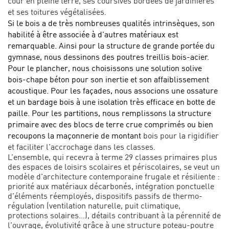
cour en pleine terre, ses coursives bordées de jardinières
et ses toitures végétalisées.
Si le bois a de très nombreuses qualités intrinsèques, son
habilité à être associée à d’autres matériaux est
remarquable. Ainsi pour la structure de grande portée du
gymnase, nous dessinons des poutres treillis bois-acier.
Pour le plancher, nous choisissons une solution solive
bois-chape béton pour son inertie et son affaiblissement
acoustique. Pour les façades, nous associons une ossature
et un bardage bois à une isolation très efficace en botte de
paille. Pour les partitions, nous remplissons la structure
primaire avec des blocs de terre crue comprimés ou bien
recoupons la maçonnerie de montant
bois pour la rigidifier
et faciliter l’accrochage dans les classes.
L’ensemble, qui recevra à terme 29 classes primaires plus
des espaces de loisirs scolaires et périscolaires, se veut un
modèle d’architecture contemporaine frugale et résiliente :
priorité aux matériaux décarbonés, intégration ponctuelle
d’éléments réemployés, dispositifs passifs de thermo-
régulation (ventilation naturelle, puit climatique,
protections solaires...), détails contribuant à la pérennité de
l’ouvrage, évolutivité grâce à une structure poteau-poutre