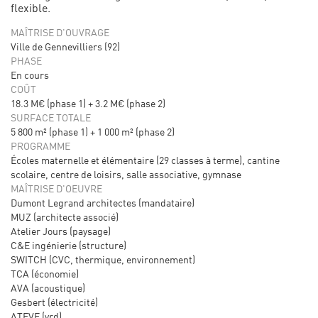
flexible.
MAÎTRISE D'OUVRAGE
Ville de Gennevilliers (92)
PHASE
En cours
COÛT
18.3 M€ (phase 1) + 3.2 M€ (phase 2)
SURFACE TOTALE
5 800 m² (phase 1) + 1 000 m² (phase 2)
PROGRAMME
Écoles maternelle et élémentaire (29 classes à terme), cantine
scolaire, centre de loisirs, salle associative, gymnase
MAÎTRISE D'OEUVRE
Dumont Legrand architectes (mandataire)
MUZ (architecte associé)
Atelier Jours (paysage)
C&E ingénierie (structure)
SWITCH (CVC, thermique, environnement)
TCA (économie)
AVA (acoustique)
Gesbert (électricité)
ATEVE (vrd)