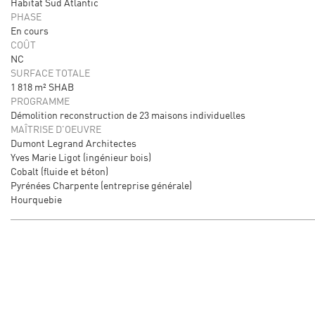
Habitat Sud Atlantic
PHASE
En cours
COÛT
NC
SURFACE TOTALE
1 818 m² SHAB
PROGRAMME
Démolition reconstruction de 23 maisons individuelles
MAÎTRISE D'OEUVRE
Dumont Legrand Architectes
Yves Marie Ligot (ingénieur bois)
Cobalt (fluide et béton)
Pyrénées Charpente (entreprise générale)
Hourquebie