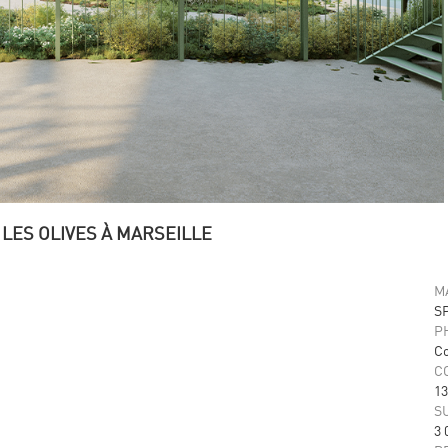
LES OLIVES À MARSEILLE
M
SP
P
C
C
13
S
3 