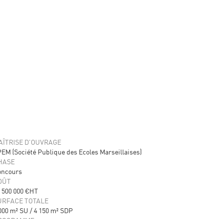
AÎTRISE D'OUVRAGE
EM (Société Publique des Ecoles Marseillaises)
HASE
oncours
OÛT
 500 000 €HT
URFACE TOTALE
000 m² SU / 4 150 m² SDP