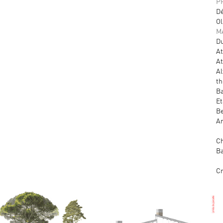
P
Dé
Ol
M
Du
At
At
Al
th
Ba
Et
Be
Ar
Ch
Ba
Cr