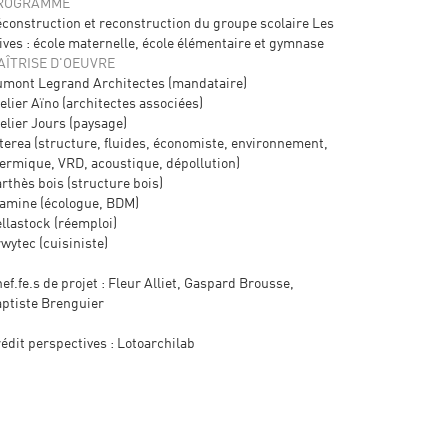
ROGRAMME
construction et reconstruction du groupe scolaire Les
ives : école maternelle, école élémentaire et gymnase
AÎTRISE D'OEUVRE
mont Legrand Architectes (mandataire)
elier Aïno (architectes associées)
elier Jours (paysage)
terea (structure, fluides, économiste, environnement,
ermique, VRD, acoustique, dépollution)
rthès bois (structure bois)
amine (écologue, BDM)
llastock (réemploi)
wytec (cuisiniste)
ef.fe.s de projet : Fleur Alliet, Gaspard Brousse,
ptiste Brenguier
édit perspectives : Lotoarchilab